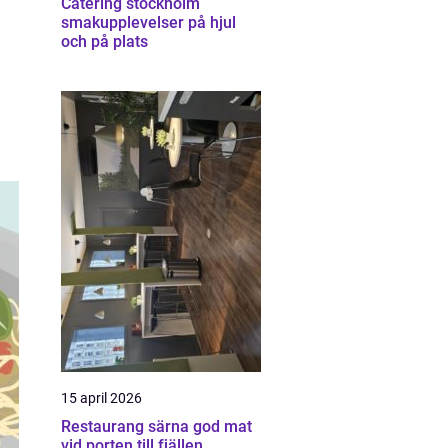
Catering stockholm
smakupplevelser på hjul
och på plats
15 april 2026
Restaurang särna god mat
vid porten till fjällen