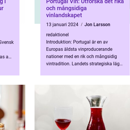
g i
Portugal Vin: Utforska det rika
ur
och mångsidiga
vinlandskapet
13 januari 2024
Jon Larsson
redaktionel
Introduktion: Portugal är en av
 Svensk
Europas äldsta vinproducerande
nationer med en rik och mångsidig
vas av
vintradition. Landets strategiska läge
er. Med
vid Atlanten och dess varierande
geografiska och klimatiska förh...