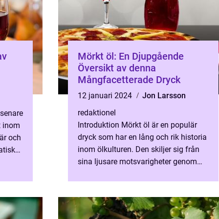
av
Mörkt öl: En Djupgående
Översikt av denna
Mångfacetterade Dryck
12 januari 2024
Jon Larsson
redaktionel
 senare
Introduktion Mörkt öl är en populär
t inom
dryck som har en lång och rik historia
tär och
inom ölkulturen. Den skiljer sig från
atisk
sina ljusare motsvarigheter genom
sin karaktäristiska färg och smak. I
denna artikel ko...