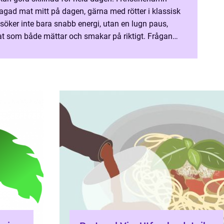
llagad mat mitt på dagen, gärna med rötter i klassisk
 söker inte bara snabb energi, utan en lugn paus,
t som både mättar och smakar på riktigt. Frågan
r dagens lunch håller hög nivå, utan att ...