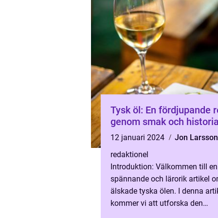
Tysk öl: En fördjupande 
genom smak och histori
12 januari 2024
Jon Larsson
redaktionel
Introduktion: Välkommen till en
spännande och lärorik artikel 
älskade tyska ölen. I denna arti
kommer vi att utforska den
övergripande världen av tysk öl