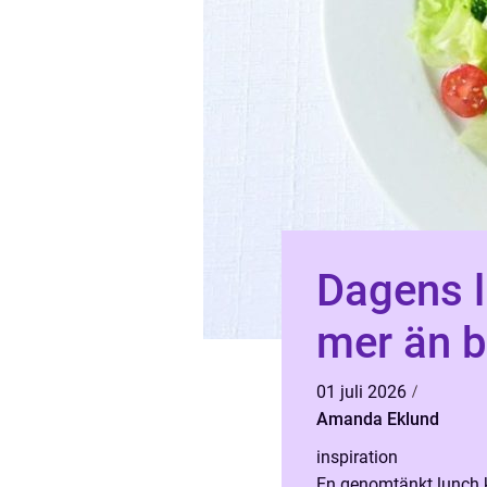
Dagens l
mer än b
01 juli 2026
Amanda Eklund
inspiration
En genomtänkt lunch k