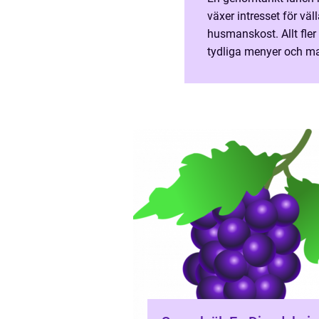
växer intresset för vä
husmanskost. Allt fler
tydliga menyer och ma
många ställer sig är va