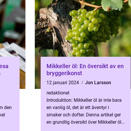
resa
Mikkeller öl: En översikt av en
a
bryggerikonst
12 januari 2024
Jon Larsson
redaktionel
Introduktion: Mikkeller öl är inte bara
om den
en vanlig öl, det är ett äventyr i
kel
smaker och dofter. Denna artikel ger
en grundlig översikt över Mikkeller öl,
,
inklusive vad det är, de olika typerna