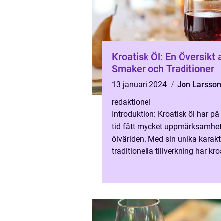
Kroatisk Öl: En Översikt 
Smaker och Traditioner
13 januari 2024
Jon Larsson
redaktionel
Introduktion: Kroatisk öl har på
tid fått mycket uppmärksamhe
ölvärlden. Med sin unika karak
traditionella tillverkning har kro
öl blivit en favorit bland både
lokalbefolkning...