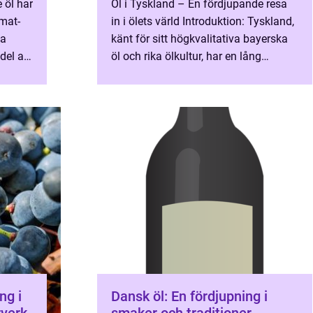
 öl har
Öl i Tyskland – En fördjupande resa
mat-
in i ölets värld Introduktion: Tyskland,
la
känt för sitt högkvalitativa bayerska
 del av
öl och rika ölkultur, har en lång
tfull
historia av bryggning och njutning av
detta g...
ng i
Dansk öl: En fördjupning i