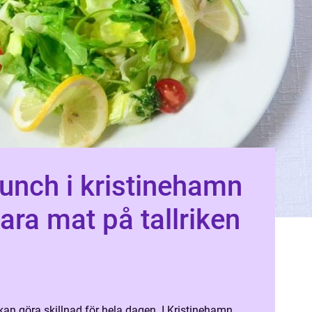
unch i kristinehamn
ara mat på tallriken
an göra skillnad för hela dagen. I Kristinehamn