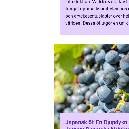
Introduktion: Världens starkaste
fångat uppmärksamheten hos 
och dryckesentusiaster över he
världen. Dessa öl utgör en unik
ölkulturen och bjuder på en kraf
upplevelse för den...
Japansk öl: En Djupdykni