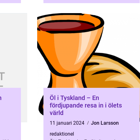
ari...
som finns...
n
Öl i Tyskland – En
fördjupande resa in i ölets
värld
11 januari 2024
Jon Larsson
redaktionel