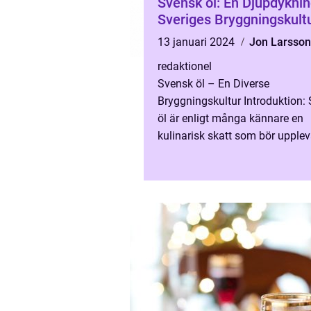
Svensk öl: En Djupdyknin
Sveriges Bryggningskult
13 januari 2024
Jon Larsson
redaktionel
Svensk öl – En Diverse
Bryggningskultur Introduktion:
öl är enligt många kännare en
kulinarisk skatt som bör upple
alla mat- och dryckesentusiast
en rik historia och många ol...