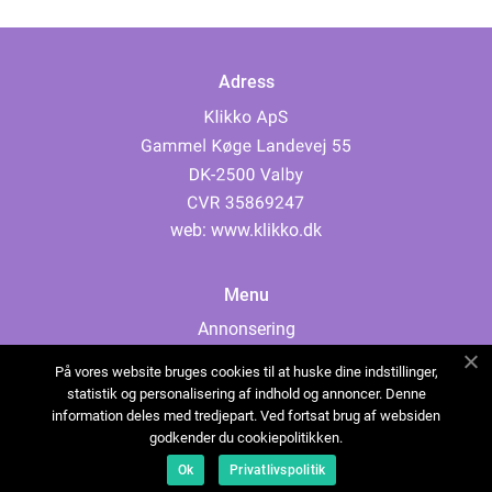
Adress
web:
www.klikko.dk
Menu
Annonsering
Om oss
På vores website bruges cookies til at huske dine indstillinger,
Cookies
statistik og personalisering af indhold og annoncer. Denne
information deles med tredjepart. Ved fortsat brug af websiden
Kontakta oss
godkender du cookiepolitikken.
Sitemap
Ok
Privatlivspolitik