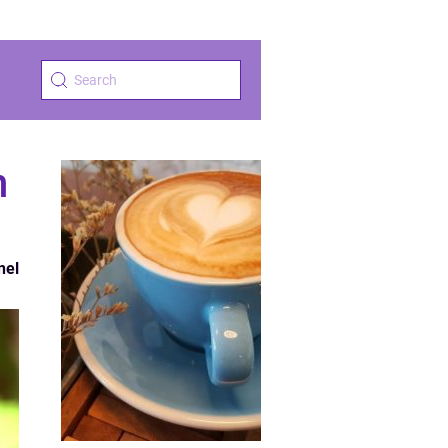
n
nel