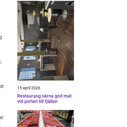
g
,
tt
15 april 2026
Restaurang särna god mat
vid porten till fjällen
el
t