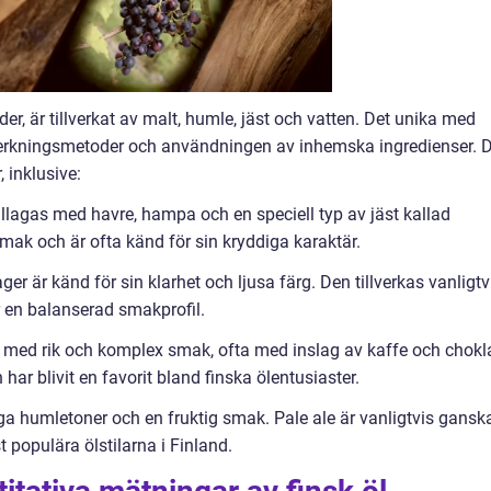
der, är tillverkat av malt, humle, jäst och vatten. Det unika med
tillverkningsmetoder och användningen av inhemska ingredienser. 
, inklusive:
 tillagas med havre, hampa och en speciell typ av jäst kallad
smak och är ofta känd för sin kryddiga karaktär.
lager är känd för sin klarhet och ljusa färg. Den tillverkas vanligtv
 en balanserad smakprofil.
l med rik och komplex smak, ofta med inslag av kaffe och chokl
 har blivit en favorit bland finska ölentusiaster.
liga humletoner och en fruktig smak. Pale ale är vanligtvis gansk
t populära ölstilarna i Finland.