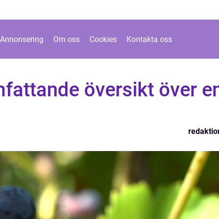
Annonsering
Om oss
Cookies
Kontakta oss
mfattande översikt över e
redaktio