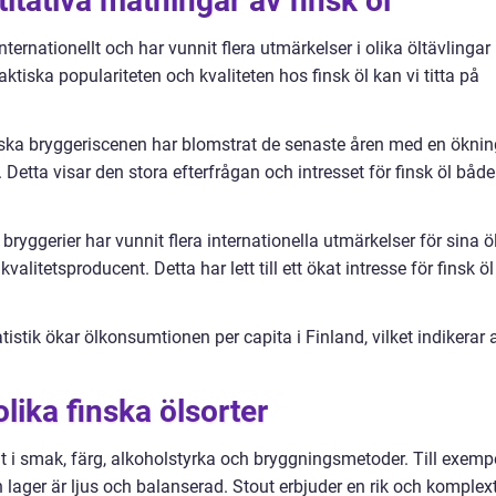
itativa mätningar av finsk öl
nternationellt och har vunnit flera utmärkelser i olika öltävlingar
aktiska populariteten och kvaliteten hos finsk öl kan vi titta på
inska bryggeriscenen har blomstrat de senaste åren med en öknin
. Detta visar den stora efterfrågan och intresset för finsk öl både
bryggerier har vunnit flera internationella utmärkelser för sina öl
valitetsproducent. Detta har lett till ett ökat intresse för finsk öl
tistik ökar ölkonsumtionen per capita i Finland, vilket indikerar a
lika finska ölsorter
 åt i smak, färg, alkoholstyrka och bryggningsmetoder. Till exemp
 lager är ljus och balanserad. Stout erbjuder en rik och komplex