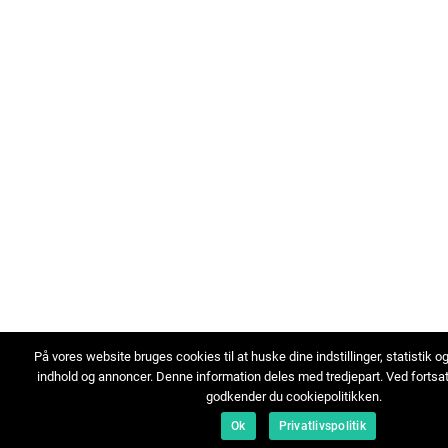
På vores website bruges cookies til at huske dine indstillinger, statistik o
indhold og annoncer. Denne information deles med tredjepart. Ved fortsa
godkender du cookiepolitikken.
Ok
Privatlivspolitik