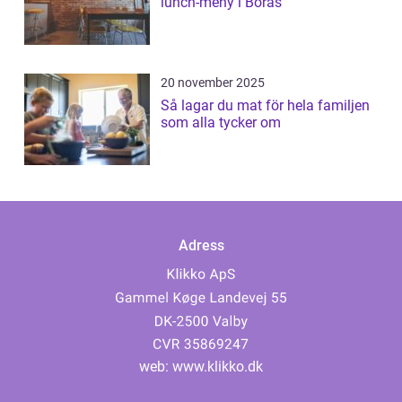
lunch-meny i Borås
20 november 2025
Så lagar du mat för hela familjen
som alla tycker om
Adress
web:
www.klikko.dk