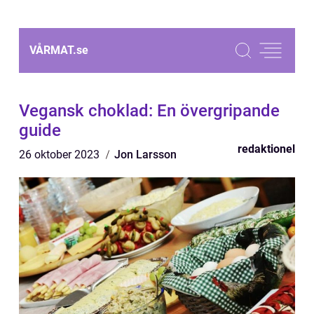
VÅRMAT.
se
Vegansk choklad: En övergripande
guide
redaktionel
26 oktober 2023
Jon Larsson