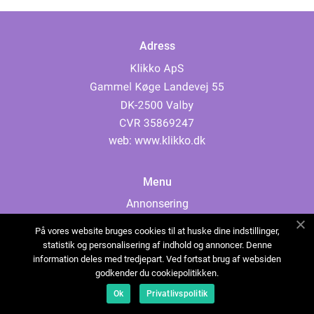
Adress
web:
www.klikko.dk
Menu
Annonsering
Om oss
På vores website bruges cookies til at huske dine indstillinger,
Cookies
statistik og personalisering af indhold og annoncer. Denne
information deles med tredjepart. Ved fortsat brug af websiden
Kontakta oss
godkender du cookiepolitikken.
Sitemap
Ok
Privatlivspolitik