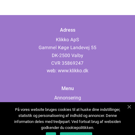
Adress
web:
www.klikko.dk
Menu
Annonsering
Om oss
På vores website bruges cookies til at huske dine indstillinger,
Cookies
statistik og personalisering af indhold og annoncer. Denne
information deles med tredjepart. Ved fortsat brug af websiden
Kontakta oss
godkender du cookiepolitikken.
Sitemap