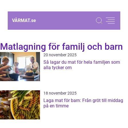
VÅRMAT.
se
Matlagning för familj och barn
20 november 2025
Så lagar du mat för hela familjen som
alla tycker om
18 november 2025
Laga mat för barn: Från gröt till middag
på en timme