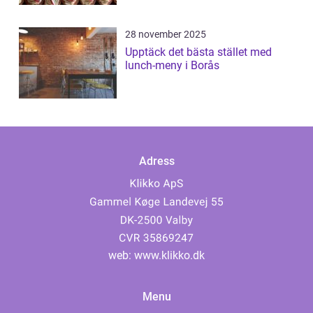
28 november 2025
Upptäck det bästa stället med
lunch-meny i Borås
Adress
web:
www.klikko.dk
Menu