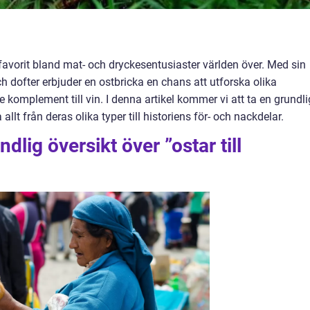
n favorit bland mat- och dryckesentusiaster världen över. Med sin
ch dofter erbjuder en ostbricka en chans att utforska olika
 komplement till vin. I denna artikel kommer vi att ta en grundli
a allt från deras olika typer till historiens för- och nackdelar.
dlig översikt över ”ostar till