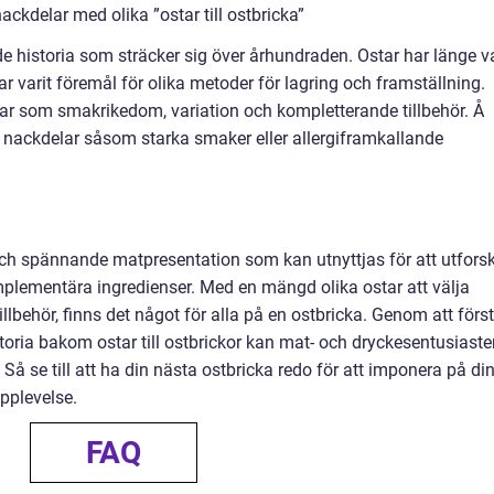
ckdelar med olika ”ostar till ostbricka”
de historia som sträcker sig över århundraden. Ostar har länge va
ar varit föremål för olika metoder för lagring och framställning.
elar som smakrikedom, variation och kompletterande tillbehör. Å
 nackdelar såsom starka smaker eller allergiframkallande
 och spännande matpresentation som kan utnyttjas för att utfors
plementära ingredienser. Med en mängd olika ostar att välja
behör, finns det något för alla på en ostbricka. Genom att förs
istoria bakom ostar till ostbrickor kan mat- och dryckesentusiaste
 Så se till att ha din nästa ostbricka redo för att imponera på di
pplevelse.
FAQ