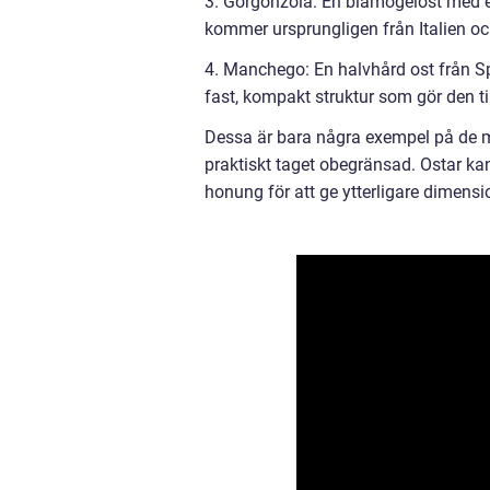
3. Gorgonzola: En blåmögelost med e
kommer ursprungligen från Italien och 
4. Manchego: En halvhård ost från S
fast, kompakt struktur som gör den til
Dessa är bara några exempel på de m
praktiskt taget obegränsad. Ostar kan
honung för att ge ytterligare dimensi