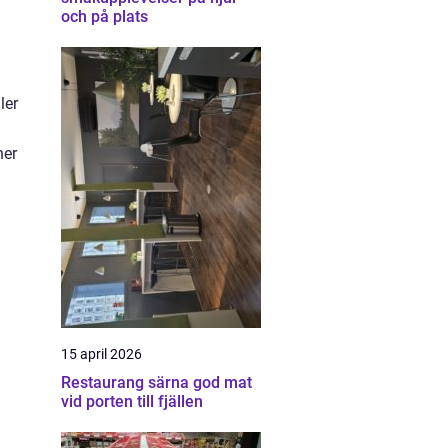
och på plats
ler
ner
15 april 2026
Restaurang särna god mat
vid porten till fjällen