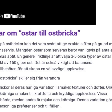
r om ”ostar till ostbricka”
på ostbrickor kan det vara svårt att ge exakta siffror på grund a
onsservis. Mängden ostar som serveras beror vanligtvis på antale
 aptit. En generell riktlinje är att välja 3-5 olika typer av ostar
kt av 150 g per ost. Det är också viktigt att balansera
llbehören för att skapa en välavvägd upplevelse.
ostbricka” skiljer sig från varandra
rickor är deras härliga variation i smaker, texturer och dofter. Oli
 krämiga smaker till kraftfulla och kryddiga upplevelser. Vissa
h hårda, medan andra är mjuka och krämiga. Denna variation gör
ersonliga preferenser och tillfällen.