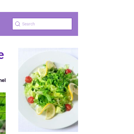
e
nel