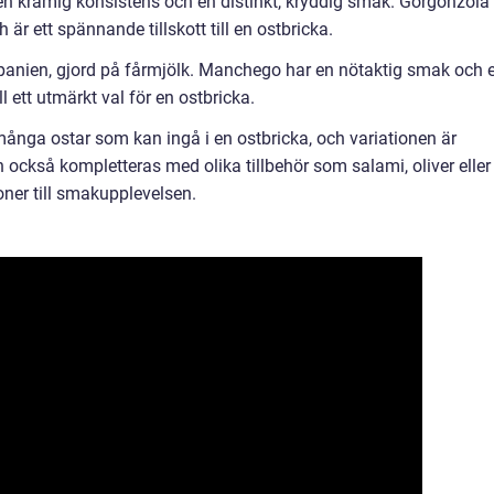
n krämig konsistens och en distinkt, kryddig smak. Gorgonzola
är ett spännande tillskott till en ostbricka.
panien, gjord på fårmjölk. Manchego har en nötaktig smak och 
l ett utmärkt val för en ostbricka.
ånga ostar som kan ingå i en ostbricka, och variationen är
 också kompletteras med olika tillbehör som salami, oliver eller
oner till smakupplevelsen.