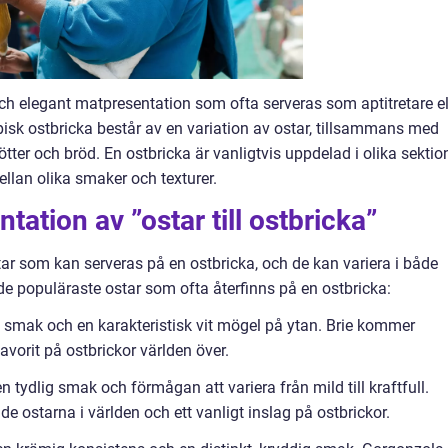
l och elegant matpresentation som ofta serveras som aptitretare el
ypisk ostbricka består av en variation av ostar, tillsammans med
tter och bröd. En ostbricka är vanligtvis uppdelad i olika sektio
llan olika smaker och texturer.
ation av ”ostar till ostbricka”
tar som kan serveras på en ostbricka, och de kan variera i både
e populäraste ostar som ofta återfinns på en ostbricka:
d smak och en karakteristisk vit mögel på ytan. Brie kommer
favorit på ostbrickor världen över.
 tydlig smak och förmågan att variera från mild till kraftfull.
 ostarna i världen och ett vanligt inslag på ostbrickor.