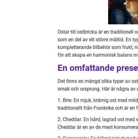
Ostar till ostbricka är en traditionel
som en del av ett större måltid. En t
kompletterande tillbehör som frukt, nö
för att skapa en harmonisk balans me
En omfattande present
Det finns en mängd olika typer av os
smak och ursprung. Här är några av d
1. Brie: En mjuk, krämig ost med mil
traditionellt från Frankrike och är en 
2. Cheddar: En hård, lagrad ost med en
Cheddar är en av de mest konsumerade