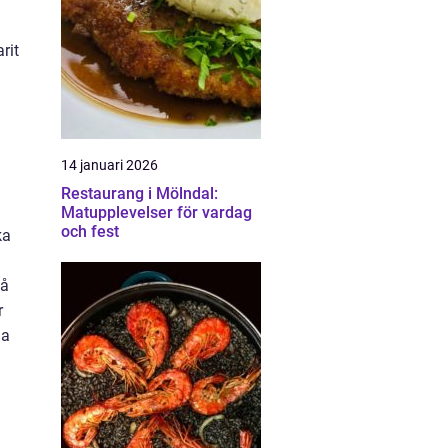
rit
14 januari 2026
Restaurang i Mölndal:
Matupplevelser för vardag
och fest
ka
tå
r
na