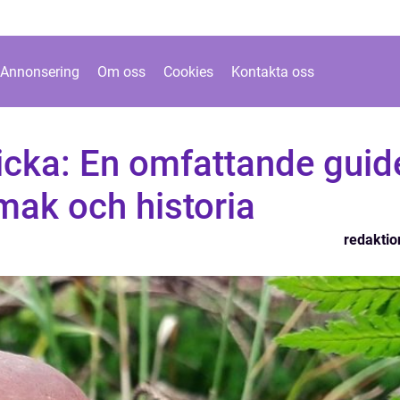
Annonsering
Om oss
Cookies
Kontakta oss
bricka: En omfattande guid
 smak och historia
redaktio