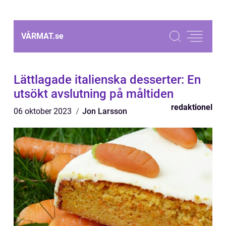
VÅRMAT.
se
Lättlagade italienska desserter: En
utsökt avslutning på måltiden
redaktionel
06 oktober 2023
Jon Larsson