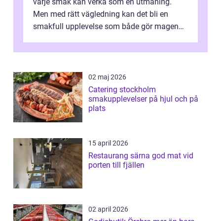
varje smak kan verka som en utmaning.
Men med rätt vägledning kan det bli en
smakfull upplevelse som både gör magen
glad och sj&au...
02 maj 2026
Catering stockholm
smakupplevelser på hjul och på
plats
15 april 2026
Restaurang särna god mat vid
porten till fjällen
02 april 2026