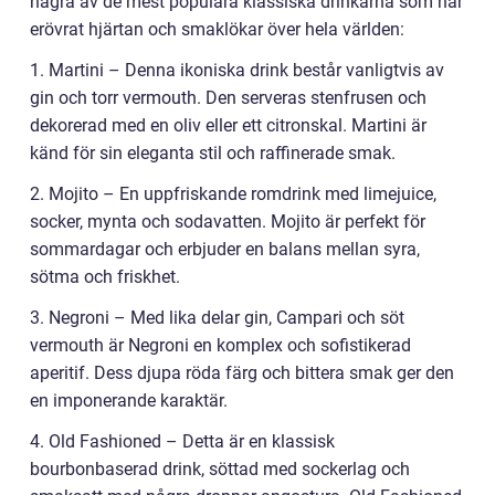
några av de mest populära klassiska drinkarna som har
erövrat hjärtan och smaklökar över hela världen:
1. Martini – Denna ikoniska drink består vanligtvis av
gin och torr vermouth. Den serveras stenfrusen och
dekorerad med en oliv eller ett citronskal. Martini är
känd för sin eleganta stil och raffinerade smak.
2. Mojito – En uppfriskande romdrink med limejuice,
socker, mynta och sodavatten. Mojito är perfekt för
sommardagar och erbjuder en balans mellan syra,
sötma och friskhet.
3. Negroni – Med lika delar gin, Campari och söt
vermouth är Negroni en komplex och sofistikerad
aperitif. Dess djupa röda färg och bittera smak ger den
en imponerande karaktär.
4. Old Fashioned – Detta är en klassisk
bourbonbaserad drink, söttad med sockerlag och