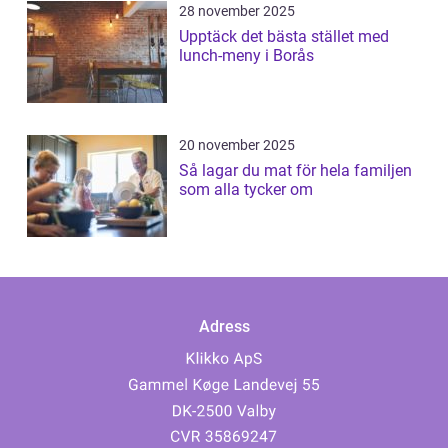
28 november 2025
Upptäck det bästa stället med
lunch-meny i Borås
20 november 2025
Så lagar du mat för hela familjen
som alla tycker om
Adress