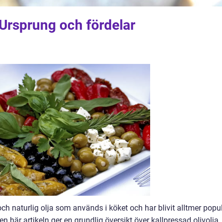
 Ursprung och fördelar
ch naturlig olja som används i köket och har blivit alltmer popu
 här artikeln ger en grundlig översikt över kallpressad olivolja,