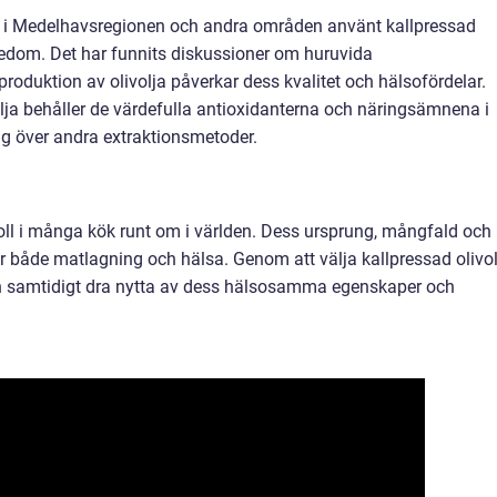
r i Medelhavsregionen och andra områden använt kallpressad
ikedom. Det har funnits diskussioner om huruvida
oduktion av olivolja påverkar dess kvalitet och hälsofördelar.
volja behåller de värdefulla antioxidanterna och näringsämnena i
ång över andra extraktionsmetoder.
 roll i många kök runt om i världen. Dess ursprung, mångfald och
 för både matlagning och hälsa. Genom att välja kallpressad olivo
h samtidigt dra nytta av dess hälsosamma egenskaper och