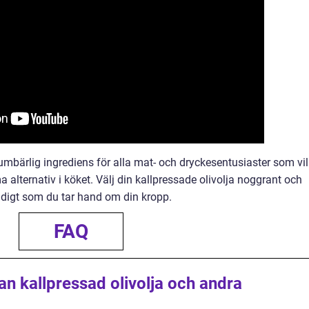
oumbärlig ingrediens för alla mat- och dryckesentusiaster som vil
lternativ i köket. Välj din kallpressade olivolja noggrant och
tidigt som du tar hand om din kropp.
FAQ
an kallpressad olivolja och andra