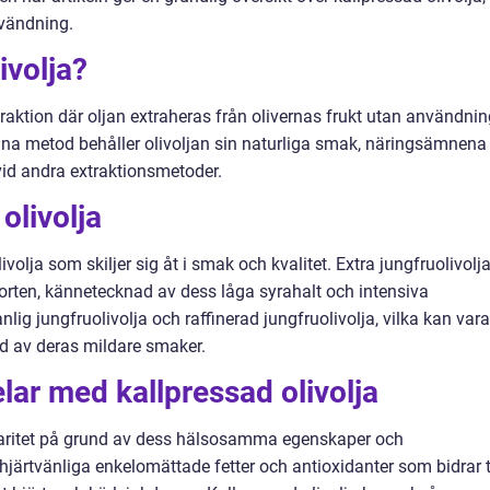
nvändning.
ivolja?
traktion där oljan extraheras från olivernas frukt utan användni
nna metod behåller olivoljan sin naturliga smak, näringsämnena
vid andra extraktionsmetoder.
olivolja
ivolja som skiljer sig åt i smak och kvalitet. Extra jungfruolivolja
sorten, kännetecknad av dess låga syrahalt och intensiva
nlig jungfruolivolja och raffinerad jungfruolivolja, vilka kan vara
d av deras mildare smaker.
lar med kallpressad olivolja
ularitet på grund av dess hälsosamma egenskaper och
hjärtvänliga enkelomättade fetter och antioxidanter som bidrar ti