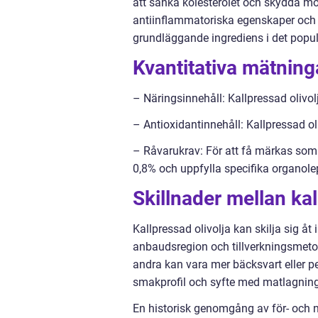
att sänka kolesterolet och skydda mot
antiinflammatoriska egenskaper och
grundläggande ingrediens i det popu
Kvantitativa mätninga
– Näringsinnehåll: Kallpressad olivol
– Antioxidantinnehåll: Kallpressad oliv
– Råvarukrav: För att få märkas som
0,8% och uppfylla specifika organolept
Skillnader mellan kal
Kallpressad olivolja kan skilja sig åt
anbaudsregion och tillverkningsmetod
andra kan vara mer bäcksvart eller pep
smakprofil och syfte med matlagnin
En historisk genomgång av för- och n