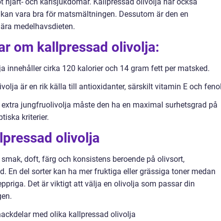
 hjärt- och kärlsjukdomar. Kallpressad olivolja har också
 kan vara bra för matsmältningen. Dessutom är den en
lära medelhavsdieten.
r om kallpressad olivolja:
ja innehåller cirka 120 kalorier och 14 gram fett per matsked.
olja är en rik källa till antioxidanter, särskilt vitamin E och fenol
 extra jungfruolivolja måste den ha en maximal surhetsgrad på
iska kriterier.
lpressad olivolja
 i smak, doft, färg och konsistens beroende på olivsort,
. En del sorter kan ha mer fruktiga eller grässiga toner medan
priga. Det är viktigt att välja en olivolja som passar din
gen.
ackdelar med olika kallpressad olivolja