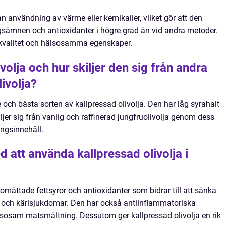
an användning av värme eller kemikalier, vilket gör att den
ngsämnen och antioxidanter i högre grad än vid andra metoder.
re kvalitet och hälsosamma egenskaper.
volja och hur skiljer den sig från andra
ivolja?
e och bästa sorten av kallpressad olivolja. Den har låg syrahalt
ljer sig från vanlig och raffinerad jungfruolivolja genom dess
ingsinnehåll.
d att använda kallpressad olivolja i
lomättade fettsyror och antioxidanter som bidrar till att sänka
- och kärlsjukdomar. Den har också antiinflammatoriska
sosam matsmältning. Dessutom ger kallpressad olivolja en rik