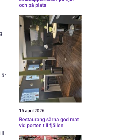
och på plats
ng
 är
15 april 2026
Restaurang särna god mat
vid porten till fjällen
ll