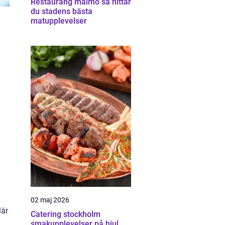
Restaurang malmö så hittar
du stadens bästa
matupplevelser
02 maj 2026
lär
Catering stockholm
smakupplevelser på hjul