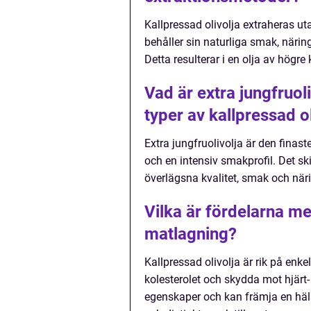
Kallpressad olivolja extraheras ut
behåller sin naturliga smak, näri
Detta resulterar i en olja av hög
Vad är extra jungfruoli
typer av kallpressad ol
Extra jungfruolivolja är den finast
och en intensiv smakprofil. Det ski
överlägsna kvalitet, smak och när
Vilka är fördelarna me
matlagning?
Kallpressad olivolja är rik på enke
kolesterolet och skydda mot hjärt
egenskaper och kan främja en häl