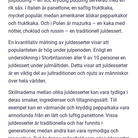
julpudding – en söt, kryddig pudding serverad med en
rik sås. I Italien är panettone, en saftig fruktkaka,
mycket populär, medan amerikaner älskar pepparkakor
och fruktkaka. Och i Polen är mazurka – en kaka med
nötter, choklad och russin – en traditionell juldessert.
En kvantitativ mätning av juldesserter visar att
populariteten är hög under julperioden. Enligt en
undersökning i Storbritannien äter 9 av 10 personer en
juldessert under julmåltiden. Detta visar att juldesserter
är en viktig del av jultraditionen och njuts av människor
över hela världen.
Skillnaderna mellan olika juldesserter kan vara tydliga i
deras smaker, ingredienser och tillagningssätt. Till
exempel kan en värmande och kryddig pepparkaka vara
annorlunda från en lätt och luftig panettone. Vissa
juldesserter är traditionella och har funnits i
generationer, medan andra kan vara nymodiga och