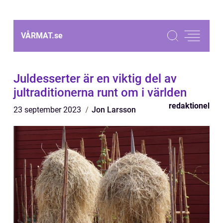
VÅRMAT.
se
Juldesserter är en viktig del av
jultraditionerna runt om i världen
redaktionel
23 september 2023
Jon Larsson