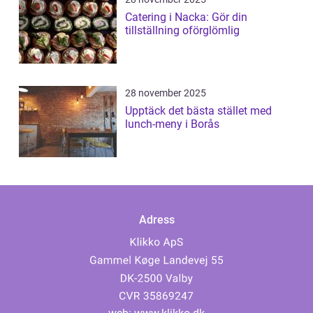
Catering i Nacka: Gör din
tillställning oförglömlig
28 november 2025
Upptäck det bästa stället med
lunch-meny i Borås
Adress