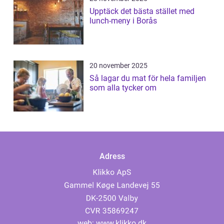
Upptäck det bästa stället med
lunch-meny i Borås
20 november 2025
Så lagar du mat för hela familjen
som alla tycker om
Adress
web:
www.klikko.dk