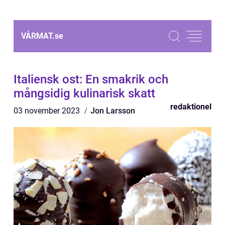
VÅRMAT.
se
Italiensk ost: En smakrik och
mångsidig kulinarisk skatt
redaktionel
03 november 2023
Jon Larsson