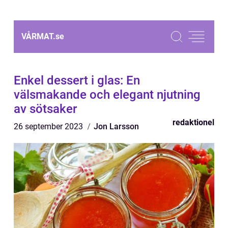
VÅRMAT.
se
Enkel dessert i glas: En
välsmakande och elegant njutning
av sötsaker
redaktionel
26 september 2023
Jon Larsson