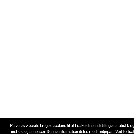
På vores website bruges cookies til at huske dine indstillinger, statistik o
indhold og annoncer. Denne information deles med tredjepart. Ved fortsa