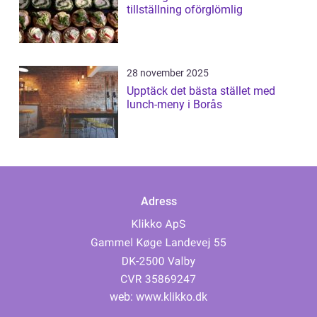
tillställning oförglömlig
28 november 2025
Upptäck det bästa stället med
lunch-meny i Borås
Adress
web:
www.klikko.dk