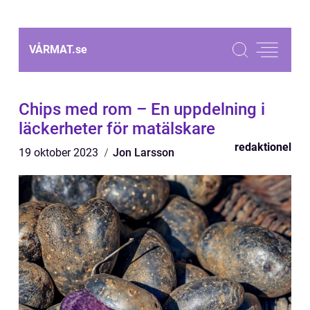
VÅRMAT.
se
Chips med rom – En uppdelning i
läckerheter för matälskare
redaktionel
19 oktober 2023
Jon Larsson