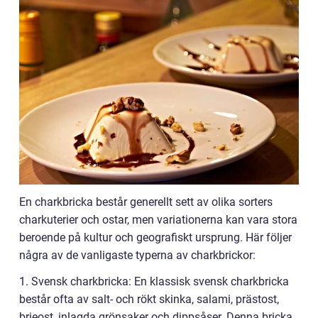
En charkbricka består generellt sett av olika sorters
charkuterier och ostar, men variationerna kan vara stora
beroende på kultur och geografiskt ursprung. Här följer
några av de vanligaste typerna av charkbrickor:
1. Svensk charkbricka: En klassisk svensk charkbricka
består ofta av salt- och rökt skinka, salami, prästost,
brieost, inlagda grönsaker och dippsåser. Denna bricka