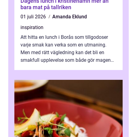
Dagens lunch i kristinehamn mer än
bara mat på tallriken
01 juli 2026
Amanda Eklund
inspiration
Att hitta en lunch i Borås som tillgodoser
varje smak kan verka som en utmaning.
Men med rätt vägledning kan det bli en
smakfull upplevelse som både gör magen
glad och sj&au...