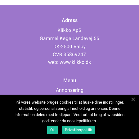
Adress
web:
www.klikko.dk
Menu
Annonsering
Om oss
På vores website bruges cookies til at huske dine indstillinger,
Cookies
statistik og personalisering af indhold og annoncer. Denne
information deles med tredjepart. Ved fortsat brug af websiden
Kontakta oss
godkender du cookiepolitikken.
Sitemap
Ok
Privatlivspolitik