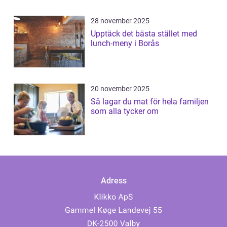
28 november 2025
Upptäck det bästa stället med
lunch-meny i Borås
20 november 2025
Så lagar du mat för hela familjen
som alla tycker om
Adress