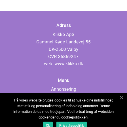
Adress
web:
www.klikko.dk
Menu
Annonsering
Om oss
På vores website bruges cookies til at huske dine indstillinger,
Cookies
statistik og personalisering af indhold og annoncer. Denne
information deles med tredjepart. Ved fortsat brug af websiden
Kontakta oss
godkender du cookiepolitikken.
Sitemap
Ok
Privatlivspolitik