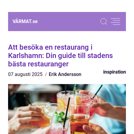
VÅRMAT.
se
Att besöka en restaurang i
Karlshamn: Din guide till stadens
bästa restauranger
inspiration
07 augusti 2025
Erik Andersson