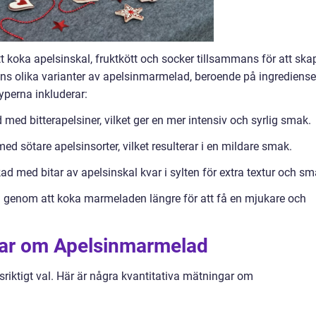
 koka apelsinskal, fruktkött och socker tillsammans för att ska
inns olika varianter av apelsinmarmelad, beroende på ingrediense
yperna inkluderar:
 med bitterapelsiner, vilket ger en mer intensiv och syrlig smak.
ed sötare apelsinsorter, vilket resulterar i en mildare smak.
d med bitar av apelsinskal kvar i sylten för extra textur och sm
d genom att koka marmeladen längre för att få en mjukare och
gar om Apelsinmarmelad
riktigt val. Här är några kvantitativa mätningar om