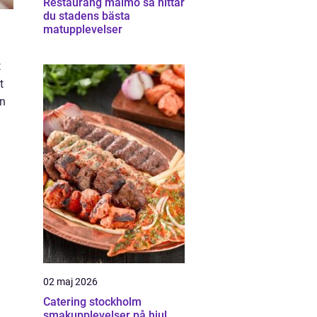
Restaurang malmö så hittar
du stadens bästa
matupplevelser
t
t
en
02 maj 2026
Catering stockholm
smakupplevelser på hjul