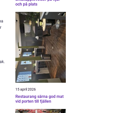
och på plats
pa
r
ak.
15 april 2026
Restaurang särna god mat
vid porten till fjällen