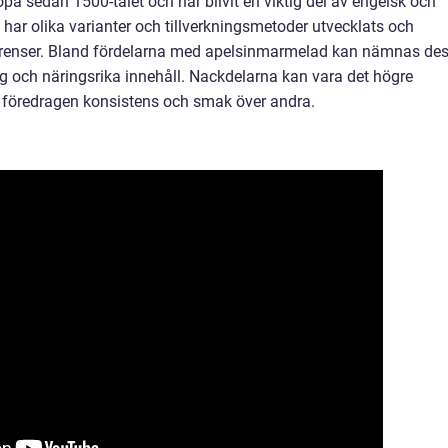
opa sedan 1500-talet och har blivit en viktig del av engelsk och
har olika varianter och tillverkningsmetoder utvecklats och
ferenser. Bland fördelarna med apelsinmarmelad kan nämnas de
 och näringsrika innehåll. Nackdelarna kan vara det högre
n föredragen konsistens och smak över andra.