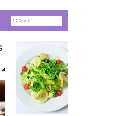
s
nel