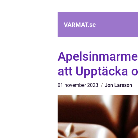
VÅRMAT.
se
Apelsinmarmel
att Upptäcka 
01 november 2023
Jon Larsson