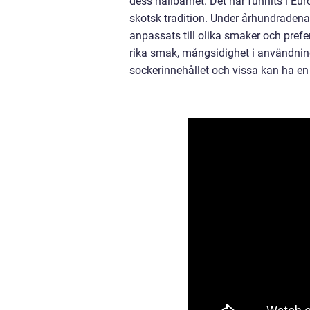
dess hållbarhet. Det har funnits i Eur
skotsk tradition. Under århundradena 
anpassats till olika smaker och pre
rika smak, mångsidighet i användning
sockerinnehållet och vissa kan ha e