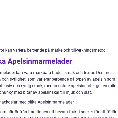
ffror kan variera beroende på märke och tillverkningsmetod.
ika Apelsinmarmelader
rmelader kan vara märkbara både i smak och textur. Den mest
a och syrlighet, som varierar beroende på typen av apelsin som
ntensiv och syrlig smak, medan sötare apelsinsorter ger en mild
chunky med bitar av apelsinskal till mjuk och slät.
 nackdelar med olika Apelsinmarmelader
m härrör från traditionen att bevara frukt i socker för att förlä