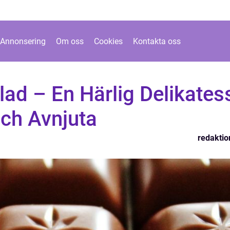
Annonsering
Om oss
Cookies
Kontakta oss
ad – En Härlig Delikates
och Avnjuta
redaktio